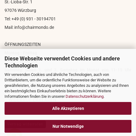
St.-Lioba-Str. 1
97076 Würzburg
Tel: +49 (0) 931 - 30194701
Mail: info@chairmondo.de
ÖFFNUNGSZEITEN
Montag - Freitag
Diese Webseite verwendet Cookies und andere
10:00 - 18:00 Uhr
Technologien
Samstag: jeden 1. und 3. Samstag im Monat von 11-15 Uhr
Wir verwenden Cookies und ähnliche Technologien, auch von
geöffnet
Drittanbietern, um die ordentliche Funktionsweise der Website zu
gewährleisten, die Nutzung unseres Angebotes zu analysieren und Ihnen
ein bestmögliches Einkaufserlebnis bieten zu können. Weitere
Informationen finden Sie in unserer
Datenschutzerklärung
.
WIDERRUF ERKLÄREN
Alle Akzeptieren
Vertrag widerrufen
Nur Notwendige