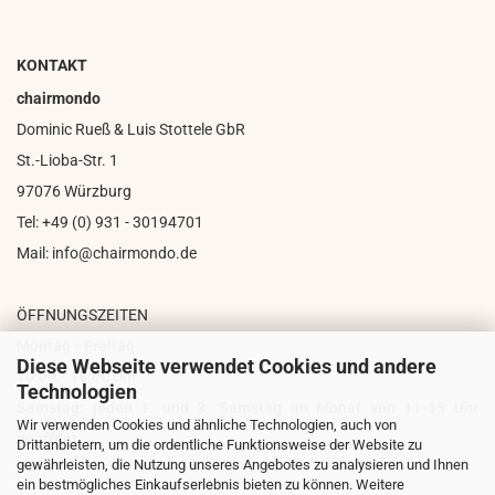
KONTAKT
chairmondo
Dominic Rueß & Luis Stottele GbR
St.-Lioba-Str. 1
97076 Würzburg
Tel: +49 (0) 931 - 30194701
Mail: info@chairmondo.de
ÖFFNUNGSZEITEN
Montag - Freitag
Diese Webseite verwendet Cookies und andere
10:00 - 18:00 Uhr
Technologien
Samstag: jeden 1. und 3. Samstag im Monat von 11-15 Uhr
Wir verwenden Cookies und ähnliche Technologien, auch von
geöffnet
Drittanbietern, um die ordentliche Funktionsweise der Website zu
gewährleisten, die Nutzung unseres Angebotes zu analysieren und Ihnen
ein bestmögliches Einkaufserlebnis bieten zu können. Weitere