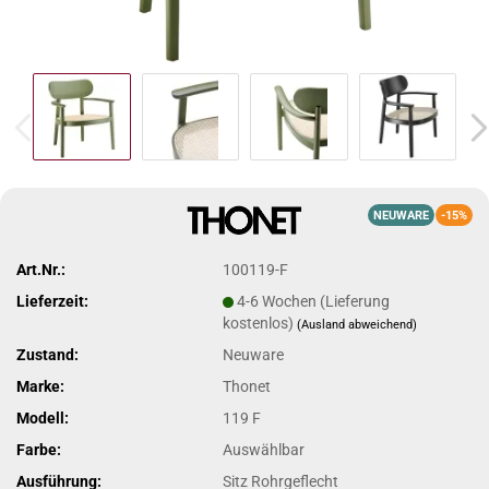
NEUWARE
-15%
Art.Nr.:
100119-F
Lieferzeit:
4-6 Wochen (Lieferung
kostenlos)
(Ausland abweichend)
Zustand:
Neuware
Marke:
Thonet
Modell:
119 F
Farbe:
Auswählbar
Ausführung:
Sitz Rohrgeflecht