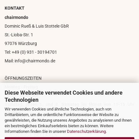
KONTAKT
chairmondo
Dominic Rueß & Luis Stottele GbR
St.-Lioba-Str. 1
97076 Würzburg
Tel: +49 (0) 931 - 30194701
Mail: info@chairmondo.de
ÖFFNUNGSZEITEN
Montag - Freitag
Diese Webseite verwendet Cookies und andere
10:00 - 18:00 Uhr
Technologien
Samstag: jeden 1. und 3. Samstag im Monat von 11-15 Uhr
Wir verwenden Cookies und ähnliche Technologien, auch von
geöffnet
Drittanbietern, um die ordentliche Funktionsweise der Website zu
gewährleisten, die Nutzung unseres Angebotes zu analysieren und Ihnen
ein bestmögliches Einkaufserlebnis bieten zu können. Weitere
Informationen finden Sie in unserer
Datenschutzerklärung
.
WIDERRUF ERKLÄREN