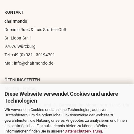
KONTAKT
chairmondo
Dominic Rueß & Luis Stottele GbR
St.-Lioba-Str. 1
97076 Würzburg
Tel: +49 (0) 931 - 30194701
Mail: info@chairmondo.de
ÖFFNUNGSZEITEN
Montag - Freitag
Diese Webseite verwendet Cookies und andere
10:00 - 18:00 Uhr
Technologien
Samstag: jeden 1. und 3. Samstag im Monat von 11-15 Uhr
Wir verwenden Cookies und ähnliche Technologien, auch von
geöffnet
Drittanbietern, um die ordentliche Funktionsweise der Website zu
gewährleisten, die Nutzung unseres Angebotes zu analysieren und Ihnen
ein bestmögliches Einkaufserlebnis bieten zu können. Weitere
Informationen finden Sie in unserer
Datenschutzerklärung
.