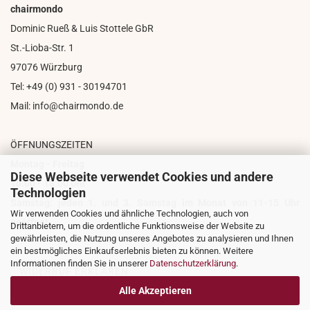
chairmondo
Dominic Rueß & Luis Stottele GbR
St.-Lioba-Str. 1
97076 Würzburg
Tel: +49 (0) 931 - 30194701
Mail: info@chairmondo.de
ÖFFNUNGSZEITEN
Montag - Freitag
Diese Webseite verwendet Cookies und andere
10:00 - 18:00 Uhr
Technologien
Samstag: jeden 1. und 3. Samstag im Monat von 11-15 Uhr
Wir verwenden Cookies und ähnliche Technologien, auch von
geöffnet
Drittanbietern, um die ordentliche Funktionsweise der Website zu
gewährleisten, die Nutzung unseres Angebotes zu analysieren und Ihnen
ein bestmögliches Einkaufserlebnis bieten zu können. Weitere
Informationen finden Sie in unserer
Datenschutzerklärung
.
WIDERRUF ERKLÄREN
Alle Akzeptieren