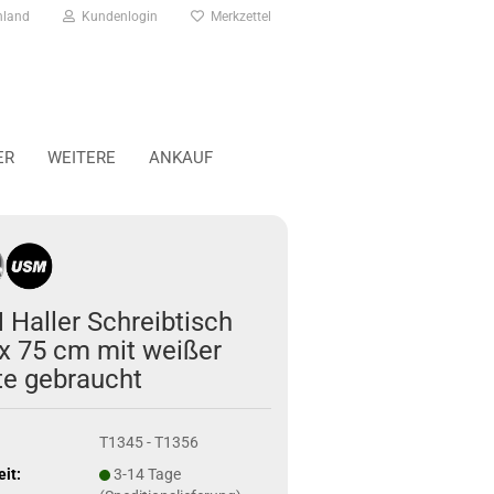
hland
Kundenlogin
Merkzettel
ER
WEITERE
ANKAUF
Haller Schreibtisch
x 75 cm mit weißer
te gebraucht
T1345 - T1356
eit:
3-14 Tage