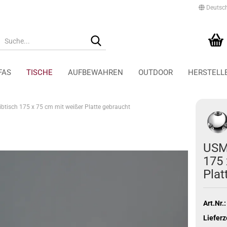
Deutsc
Suche...
Ihr Warenkorb
0,00 EUR
FAS
TISCHE
AUFBEWAHREN
OUTDOOR
HERSTELL
ibtisch 175 x 75 cm mit weißer Platte gebraucht
Tecta Accessoires und
Schaffner Gartenstühle
Leuchten
Schaffner Gartentische
Tecta Aufbewahrung
USM 
Schaffner Gartenliegen
Tecta Sessel
175 
Schaffner Gartenbänke
Tecta Stühle
Plat
Tecta Tische
Art.Nr.:
Lieferz