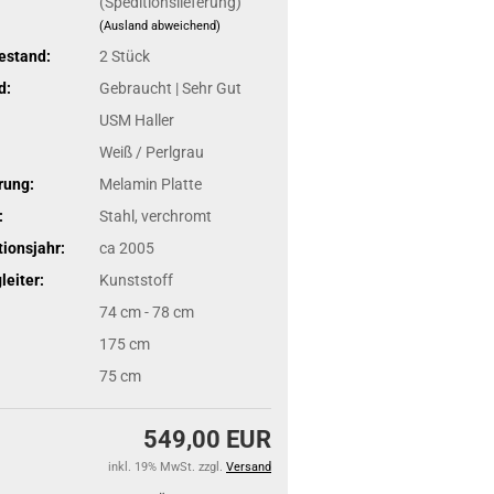
(Speditionslieferung)
(Ausland abweichend)
estand:
2
Stück
d:
Gebraucht | Sehr Gut
USM Haller
Weiß / Perlgrau
rung:
Melamin Platte
:
Stahl, verchromt
ionsjahr:
ca 2005
eiter:
Kunststoff
74 cm - 78 cm
175 cm
75 cm
549,00 EUR
inkl. 19% MwSt. zzgl.
Versand