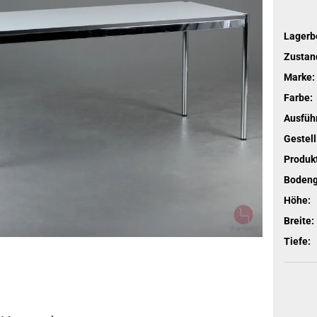
Lagerb
Zustan
Marke:
Farbe:
Ausfüh
Gestell
Produkt
Bodengl
Höhe:
Breite:
Tiefe: