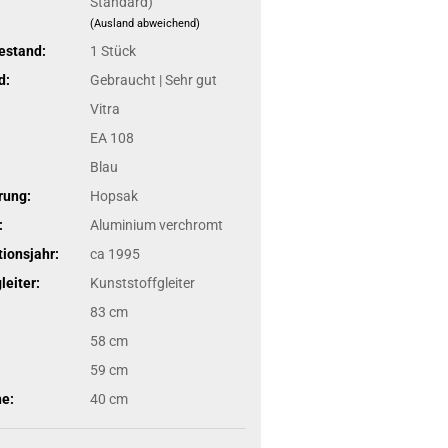
Standard)
(Ausland abweichend)
estand:
1
Stück
d:
Gebraucht | Sehr gut
Vitra
:
EA 108
Blau
rung:
Hopsak
:
Aluminium verchromt
ionsjahr:
ca 1995
eiter:
Kunststoffgleiter
83 cm
58 cm
59 cm
he:
40 cm