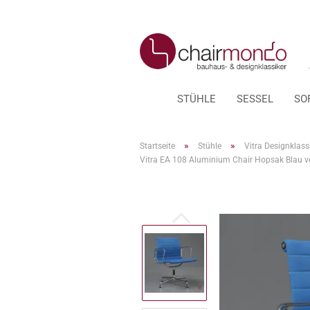
STÜHLE
SESSEL
SO
»
»
Startseite
Stühle
Vitra Designklass
Vitra EA 108 Aluminium Chair Hopsak Blau v
Thonet Aktion: Dark
Zubehör anzeigen
Melange
Filzgleiter für Stühle
Thonet Barhocker
Ersatzteile für Thonet
Thonet Freischwinger
Thonet Kaffeehausstühle
Thonet Sessel + Sofas
Thonet Tische