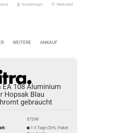
hland
Kundenlogin
Merkzettel
ER
WEITERE
ANKAUF
a EA 108 Aluminium
r Hopsak Blau
hromt gebraucht
S7298
eit:
1-3 Tage (DHL Paket