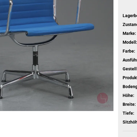
Lagerb
Zustan
Marke:
Modell
Farbe:
Ausfüh
Gestell
Produkt
Bodengl
Höhe:
Breite:
Tiefe:
Sitzhö