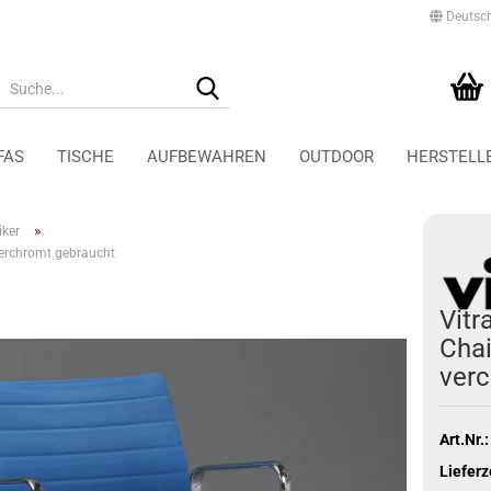
Deutsc
Suche...
Ihr Warenkorb
0,00 EUR
FAS
TISCHE
AUFBEWAHREN
OUTDOOR
HERSTELL
»
iker
erchromt gebraucht
Tecta Accessoires und
Schaffner Gartenstühle
Leuchten
Schaffner Gartentische
Tecta Aufbewahrung
Vitr
Schaffner Gartenliegen
Tecta Sessel
Chai
Schaffner Gartenbänke
Tecta Stühle
verc
Tecta Tische
Art.Nr.:
Lieferz