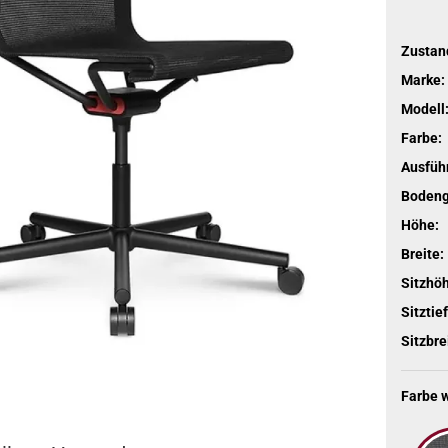
Zustan
Marke:
Modell
Farbe:
Ausfüh
Bodengl
Höhe:
Breite:
Sitzhö
Sitztief
Sitzbre
Farbe 