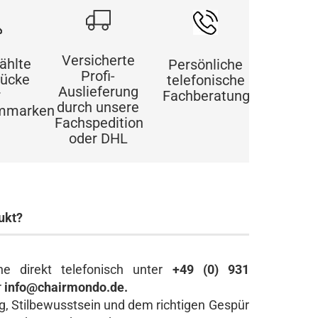
Versicherte
ählte
Persönliche
Profi-
tücke
telefonische
Auslieferung
r
Fachberatung
durch unsere
mmarken
Fachspedition
oder DHL
ukt?
e direkt telefonisch unter
+49 (0) 931
r
info@chairmondo.de.
ng, Stilbewusstsein und dem richtigen Gespür