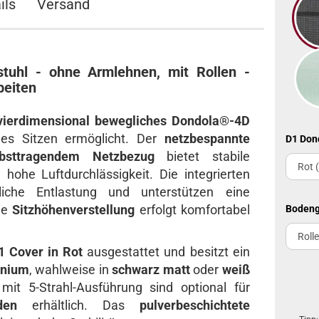
ils
Versand
tuhl - ohne Armlehnen, mit Rollen -
beiten
vierdimensional bewegliches Dondola®-4D
es Sitzen ermöglicht. Der
netzbespannte
D1 Don
lbsttragendem Netzbezug
bietet stabile
hohe Luftdurchlässigkeit. Die integrierten
liche Entlastung und unterstützen eine
Die
Sitzhöhenverstellung
erfolgt komfortabel
Bodeng
1 Cover in Rot
ausgestattet und besitzt ein
inium
, wahlweise in
schwarz matt
oder
weiß
mit 5-Strahl-Ausführung sind optional für
den
erhältlich. Das
pulverbeschichtete