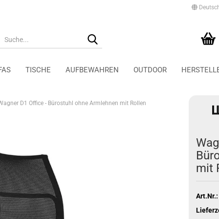
Deutsc
Suche...
Ihr Warenkorb
0,00 EUR
FAS
TISCHE
AUFBEWAHREN
OUTDOOR
HERSTELL
Wagner D1 Office - Bürostuhl ohne Armlehnen mit Rollen
Tecta Accessoires und
Schaffner Gartenstühle
Leuchten
Schaffner Gartentische
Tecta Aufbewahrung
Wagn
Schaffner Gartenliegen
Tecta Sessel
Büro
Schaffner Gartenbänke
Tecta Stühle
mit 
Tecta Tische
Art.Nr.:
Lieferz