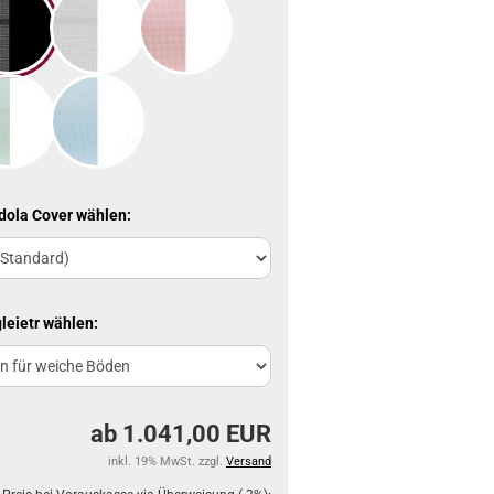
dola Cover wählen:
leietr wählen:
ab 1.041,00 EUR
inkl. 19% MwSt. zzgl.
Versand