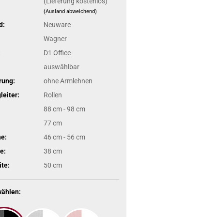
(Lieferung kostenlos)
(Ausland abweichend)
d:
Neuware
Wagner
:
D1 Office
auswählbar
rung:
ohne Armlehnen
eiter:
Rollen
88 cm - 98 cm
77 cm
he:
46 cm - 56 cm
e:
38 cm
ite:
50 cm
wählen: