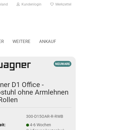
hland
Kundenlogin
Merkzettel
ER
WEITERE
ANKAUF
NEUWARE
er D1 Office -
stuhl ohne Armlehnen
Rollen
300-D15OAR-R-RWB
eit:
4-6 Wochen