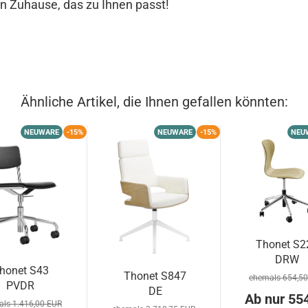
in Zuhause, das zu Ihnen passt!
Ähnliche Artikel, die Ihnen gefallen könnten:
NEUWARE
-15%
NEUWARE
-15%
NEU
Thonet S2
DRW
honet S43
Drehsess
Thonet S847
ehemals 654,5
PVDR
mit Rolle
DE
Ab nur 55
Drehstuhl
ls 1.416,00 EUR
Konferenzstuhl