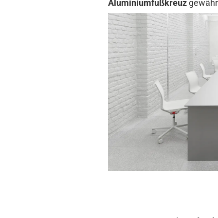
Aluminiumfußkreuz
gewährle