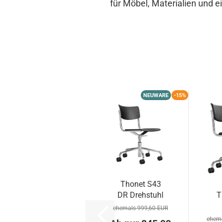
für Möbel, Materialien und e
NEUWARE
-15%
Thonet S43
DR Drehstuhl
T
Bürostuhl in
ehemals 999,60 EUR
verschieden...
ehema