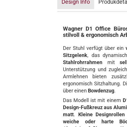
Design Info
Produkdeta
Wagner D1 Office Büros
stilvoll & ergonomisch Ar
Der Stuhl verfügt über ein
Sitzgelenk
, das dynamisch
Stahlrohrrahmen
mit
se
Unterstützung und zugleich 
Armlehnen bieten zusätz
ergonomisch Sitzhaltung. 
über einen
Bowdenzug
.
Das Modell ist mit einem
D
Design-Fußkreuz aus Alum
matt
.
Kleine Designrollen
weiche oder harte Bö